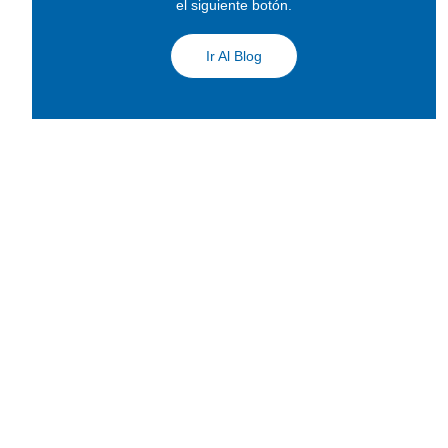
el siguiente botón.
Ir Al Blog
Jóvenes
Homilías
Educación
Colabora