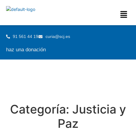
91 561 44 19
curia@scj.es
haz una donación
Categoría:
Justicia y
Paz