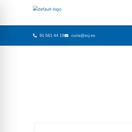
91 561 44 19
curia@scj.es