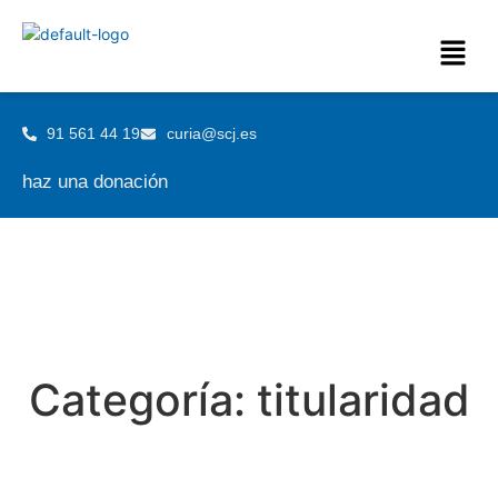
91 561 44 19
curia@scj.es
haz una donación
Categoría:
titularidad