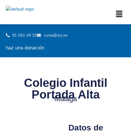
91 561 44 19
curia@scj.es
haz una donación
Colegio Infantil
Portada Alta​
Málaga
Datos de