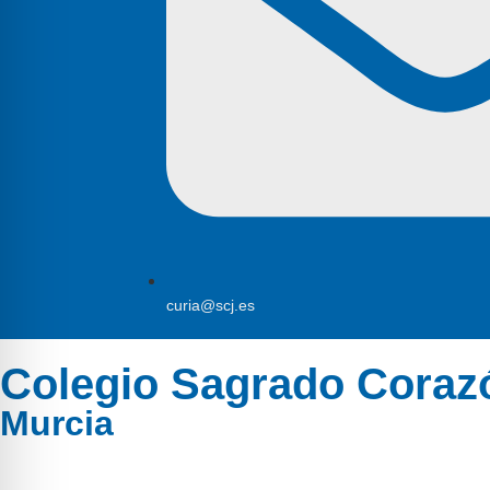
curia@scj.es
Colegio Sagrado Coraz
Murcia