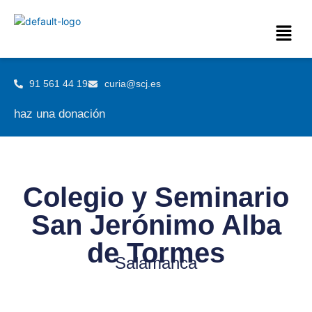
91 561 44 19
curia@scj.es
haz una donación
Colegio y Seminario
San Jerónimo Alba
de Tormes
Salamanca