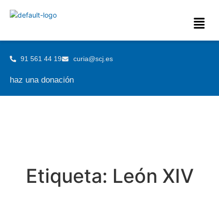
91 561 44 19
curia@scj.es
haz una donación
Etiqueta:
León XIV