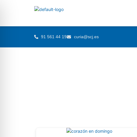
91 561 44 19
curia@scj.es