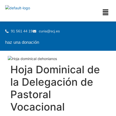
91 561 44 19
curia@scj.es
haz una donación
Hoja Dominical de
la Delegación de
Pastoral
Vocacional