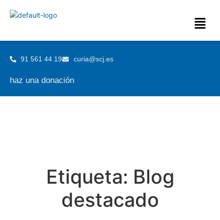
91 561 44 19
curia@scj.es
haz una donación
Etiqueta:
Blog
destacado