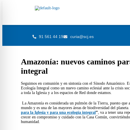
91 561 44 19
curia@scj.es
Amazonía: nuevos caminos para 
integral
Seguimos en comunión y en sintonía con el Sínodo Amazónico. Est
Ecología Integral como un nuevo camino eclesial ante la crisis soc
a toda la Iglesia y a los espacios de Red donde estamos.
La Amazonía es considerada un pulmón de la Tierra, puesto que allí
mundo y es una de las mayores áreas de biodiversidad del planeta.
para la Iglesia y para una ecología integral
”
, va a tener una re
crecer en compromiso y cuidado con la Casa Común, convirtiéndos
humanidad.