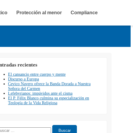
tico
Protección al menor
Compliance
ntradas recientes
El cansancio entre cuerpo y mente
Discurso a Europa
Cevico Navero ofrece la Banda Dorada a Nuestra
Señora del Carmen
Lefebvrianos: impávidos ante el cisma
El P. Félix Blanco culmina su especialización en
Teología de la Vida Religiosa