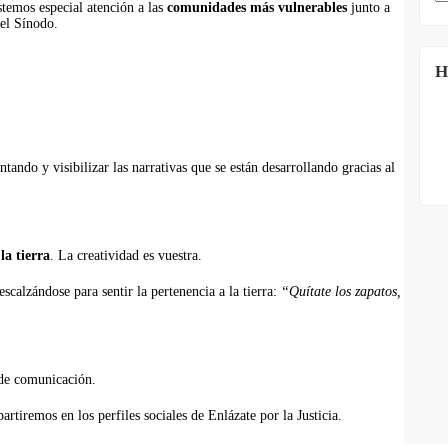
stemos especial atención
a las
comunidades más vulnerables
junto a
el Sínodo.
H
ntando y visibilizar las narrativas que se están desarrollando gracias al
la tierra
. La creatividad es vuestra.
calzándose para sentir la pertenencia a la tierra:
“Quítate los zapatos,
 de comunicación.
iremos en los perfiles sociales de Enlázate por la Justicia.