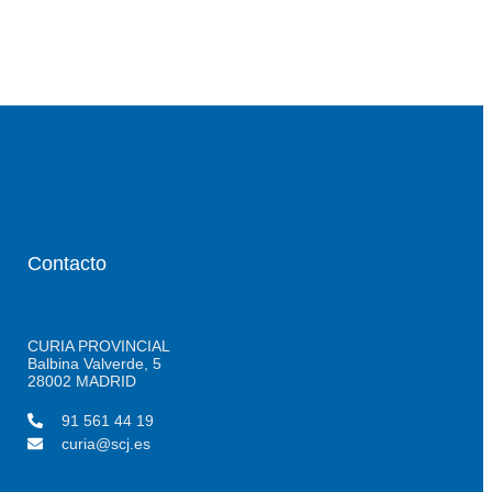
Contacto
CURIA PROVINCIAL
Balbina Valverde, 5
28002 MADRID
91 561 44 19
curia@scj.es