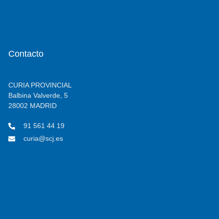
Contacto
CURIA PROVINCIAL
Balbina Valverde, 5
28002 MADRID
91 561 44 19
curia@scj.es