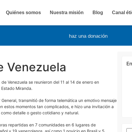
Quiénes somos
Nuestra misión
Blog
Canal ét
haz una donación
e Venezuela
En
de Venezuela se reunieron del 11 al 14 de enero en
l Estado Miranda.
or General, transmitió de forma telemática un emotivo mensaje
 en estos momentos tan complicados, e hizo una invitación a
 como detalle o gesto cotidiano y natural.
ras repartidas en 7 comunidades en 6 lugares de
ñol y 19 venezolanos, así como 1 novicio en Brasil y 5