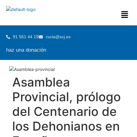
91 561 44 19
curia@scj.es
haz una donación
Asamblea
Provincial, prólogo
del Centenario de
los Dehonianos en