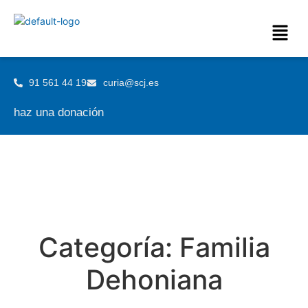
91 561 44 19
curia@scj.es
haz una donación
Categoría:
Familia
Dehoniana