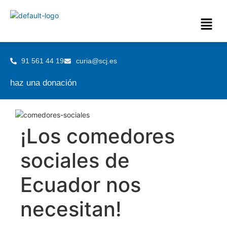
91 561 44 19
curia@scj.es
haz una donación
¡Los comedores
sociales de
Ecuador nos
necesitan!