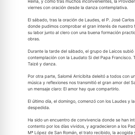
Reina, y cómo tras muchos inconvenientes, la Provide
viernes con oración desde la danza contemplativa.
El sábado, tras la oración de Laudes, el P. José Carlos 
donde pudimos comprobar el gran interés de nuestro f
su labor junto al clero con una buena formación practi
obras.
Durante la tarde del sábado, el grupo de Laicos subi
contemplación con la Laudato Si del Papa Francisco.
Taizé y danza.
Por otra parte, Salomé Arricibita deleitó a todos con u
música y reflexiones nos transmitió el gran amor de
un mensaje claro: El amor hay que compartirlo.
El último día, el domingo, comenzó con los Laudes y la E
despedida.
Ha sido un encuentro de convivencia donde se han int
contento por los días vividos, y agradecieron a los P
Mª López de San Román, el trato recibido, la acogida