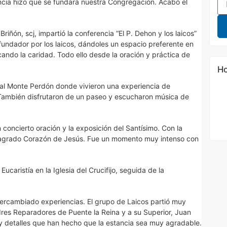
ncia hizo que se fundará nuestra Congregación. Acabó el
Briñón, scj, impartió la conferencia “El P. Dehon y los laicos”
undador por los laicos, dándoles un espacio preferente en
cando la caridad. Todo ello desde la oración y práctica de
Ho
ó al Monte Perdón donde vivieron una experiencia de
 También disfrutaron de un paseo y escucharon música de
n concierto oración y la exposición del Santísimo. Con la
l Sagrado Corazón de Jesús. Fue un momento muy intenso con
ucaristía en la Iglesia del Crucifijo, seguida de la
ercambiado experiencias. El grupo de Laicos partió muy
adres Reparadores de Puente la Reina y a su Superior, Juan
 y detalles que han hecho que la estancia sea muy agradable.