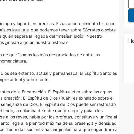
iempo y lugar bien precisas. Es un acontecimiento histórico
ús es igual a la que podemos tener sobre Sócrates o sobre
e quien espera la llegada del “mesías” judío? Nuestro
Ho
 ¿incide algo en nuestra historia?
ello de que “somos los más desgraciados de entre los
 nomenclatura.
 Dios sea extenso, actual y permanezca. El Espíritu Santo es
mpre actual y persistente.
antes de la Encarnación. El Espíritu aletea sobre las aguas
a creación. El Espíritu de Dios (Ruah) es exhalado sobre el
semejanza de Dios. El Espíritu de Dios puede ser rastreado
rdiendo, la columna de nube que protege y guía a los
nge a los reyes, habla por los profetas, constituye y unifica al
 Santo llega a la plenitud máxima de su presencia y densidad
hacer fecundas sus entrañas virginales para que engendrara al