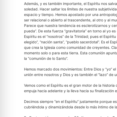
Además, y es también importante, el Espíritu nos salva
soledad. Hacer saltar los límites de nuestra subjetividad
espacio y tiempo. Hemos apostado por una antropolog
ser relacional o abierto al trascendente, al otro y al m
Parece que nuestra tendencia es esclerotizarnos y cer
pueda”. De esta fuerza “gravitatoria” en torno al yo es 
Espíritu es el “nosotros” de la Trinidad; pues el Espír
elegido”, “nación santa”, “pueblo sacerdotal”. Es el Esp
que crea la Iglesia como comunidad de creyentes. Cla
momento solo o para esta tierra. Esta comunión apunta
la “comunión de lo Santo”.
Hemos marcado dos movimientos: Entre Dios y “yo” el pri
unión entre nosotros y Dios y es también el “lazo” de u
Vemos como el Espíritu es el gran motor de la historia 
empuja hacia adelante y la lleva hacia su finalización e
Decimos siempre “en el Espíritu” justamente porque es
cubriéndola y dinamizándola desde lo más íntimo de la