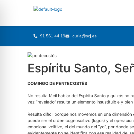
91 561 44 19
curia@scj.es
Espíritu Santo, Se
DOMINGO DE PENTECOSTÉS
No resulta fácil hablar del Espíritu Santo y quizás no 
vez “revelado” resulta un elemento insustituible y bien
Resulta difícil porque nos movemos en una dimensión
puede ser el orden cognoscitivo (logos) y el operacional
emocional volitivo, el del mundo del “yo”, por donde s
evidentemente no se identifica con esa realidad del se