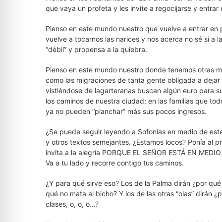
que vaya un profeta y les invite a regocijarse y entrar
Pienso en este mundo nuestro que vuelve a entrar en p
vuelve a tocarnos las narices y nos acerca no sé si a la
“débil” y propensa a la quiebra.
Pienso en este mundo nuestro donde tenemos otras muc
como las migraciones de tanta gente obligada a dejar
vistiéndose de lagarteranas buscan algún euro para s
los caminos de nuestra ciudad; en las familias que to
ya no pueden “planchar” más sus pocos ingresos.
¿Se puede seguir leyendo a Sofonías en medio de este 
y otros textos semejantes. ¿Estamos locos? Ponía al pr
invita a la alegría PORQUE EL SEÑOR ESTÁ EN MEDIO DE 
Va a tu lado y recorre contigo tus caminos.
¿Y para qué sirve eso? Los de la Palma dirán ¿por qué 
qué no mata al bicho? Y los de las otras “olas” dirán ¿p
clases, o, o, o…?