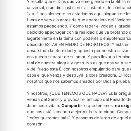
Y resulta que el Dios que va emergiendo en la Biblia no
universal, o un dios justiciero “al instante” de la infrac
“v.a.r” posiblemente no estaríamos aquí ninguno de lo
fuera de servicio antes de que apareciera del “ómicron”
estamos padeciendo. Y cómo tapar el volcán si gracias 
decidido apechugar con la realidad que va brotando d
lugarteniente en la tierra con poderes plenipotenciario
decidido ESTAR EN MEDIO DE NOSOTROS. Y está en 
desde toda la eternidad y apuesta por nuestra salvaci
nos pueda separar de su amor. Y para llevar a término 
real de nuestra alegría y gozo. No es que nos va a sa
y del fuego está Él con nosotros empujando para que es
caos el que venza y destruya la obra creadora. El “loc
nosotros que nos sabemos amados por Dios a prueba
Y nosotros, ¿QUÉ TENEMOS QUE HACER? Es la pregunta 
venida del Señor y provocar el anticipo del Reinado d
Juan nos invita a:
Compartir
lo que tenemos;
no exigi
que nos está llamando a ejercer la fraternidad. Compar
“todos queremos más”. Y pasamos de largo de aquel q
corazón.