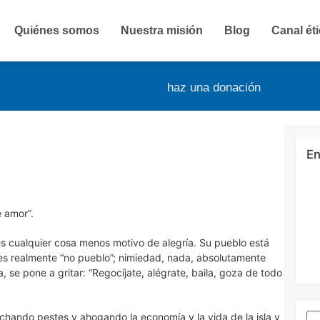
Quiénes somos
Nuestra misión
Blog
Canal ét
haz una donación
En
e amor”.
es cualquier cosa menos motivo de alegría. Su pueblo está
es realmente “no pueblo”; nimiedad, nada, absolutamente
 se pone a gritar: “Regocíjate, alégrate, baila, goza de todo
echando pestes y ahogando la economía y la vida de la isla y