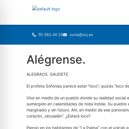
91 561 44 19
curia@scj.es
Alégrense.
ALEGRAOS. GAUDETE
El profeta Sofonías parece estar “loco”; quizás “loco d
Vive en medio de un pueblo donde su realidad social 
sumergido en calamidades de toda índole. Su pueblo 
marginado y sin futuro. Ahí, en medio de ese panorama,
corazón, Jerusalén”. ¿Estará loco?
Pienso en los habitantes de “La Palma” con el volcán 