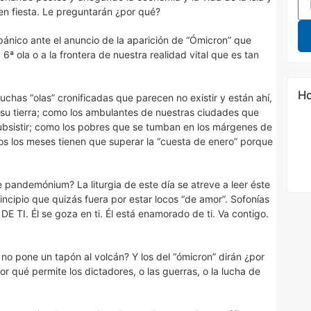
 en fiesta. Le preguntarán ¿por qué?
ánico ante el anuncio de la aparición de “Ómicron” que
 6ª ola o a la frontera de nuestra realidad vital que es tan
Ho
has “olas” cronificadas que parecen no existir y están ahí,
 su tierra; como los ambulantes de nuestras ciudades que
ubsistir; como los pobres que se tumban en los márgenes de
dos los meses tienen que superar la “cuesta de enero” porque
pandemónium? La liturgia de este día se atreve a leer éste
incipio que quizás fuera por estar locos “de amor”. Sofonías
TI. Él se goza en ti. Él está enamorado de ti. Va contigo.
no pone un tapón al volcán? Y los del “ómicron” dirán ¿por
or qué permite los dictadores, o las guerras, o la lucha de