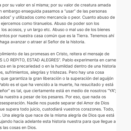
por su valor en sí misma; por su valor de creatura amada
 sin embargo enseguida pasamos a “usar” de las personas
icados” y utilizados como mercancía o peor. Cuanto abuso de
a ejercemos como tiranuelos. Abuso de poder son los
, los acosos, y un largo etc. Abuso o mal uso de los bienes
ientos por nuestra casa común que es la Tierra. Tenemos ahí
ga avanzar o atraer al Señor de la historia.
limiento de las promesas en Cristo, reitera el mensaje de
 LO REPITO, ESTAD ALEGRES”. Pablo experimenta en carne
za en la precariedad o en la humildad dentro de una historia
, sufrimientos, alegrías y tristezas. Pero hay una cosa
ue garantiza la gran liberación o la superación del aguijón
Pablo es el que ha vencido a la muerte, ha resucitado y está
eñor” es tal, que ciertamente está en medio de nosotros “YA”;
ria nuestra a pesar de los pesares. Por eso, que nada os
desesperación. Nadie nos puede separar del Amor de Dios
que supera todo juicio, custodiará vuestros corazones. Todo,
a. Una alegría que nace de la misma alegría de Dios que está
ando hacia adelante esta historia nuestra para que llegue a
s las cosas en Dios.