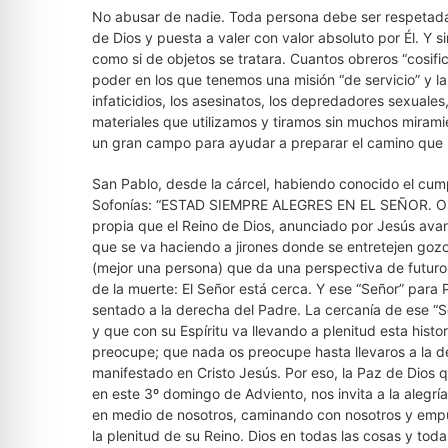
No abusar de nadie. Toda persona debe ser respetada 
de Dios y puesta a valer con valor absoluto por Él. Y
como si de objetos se tratara. Cuantos obreros “cosif
poder en los que tenemos una misión “de servicio” y l
infaticidios, los asesinatos, los depredadores sexuales
materiales que utilizamos y tiramos sin muchos miram
un gran campo para ayudar a preparar el camino que ha
San Pablo, desde la cárcel, habiendo conocido el cump
Sofonías: “ESTAD SIEMPRE ALEGRES EN EL SEÑOR. OS
propia que el Reino de Dios, anunciado por Jesús avan
que se va haciendo a jirones donde se entretejen gozos
(mejor una persona) que da una perspectiva de futuro q
de la muerte: El Señor está cerca. Y ese “Señor” para 
sentado a la derecha del Padre. La cercanía de ese “S
y que con su Espíritu va llevando a plenitud esta histo
preocupe; que nada os preocupe hasta llevaros a la 
manifestado en Cristo Jesús. Por eso, la Paz de Dios 
en este 3º domingo de Adviento, nos invita a la alegrí
en medio de nosotros, caminando con nosotros y empuj
la plenitud de su Reino. Dios en todas las cosas y toda