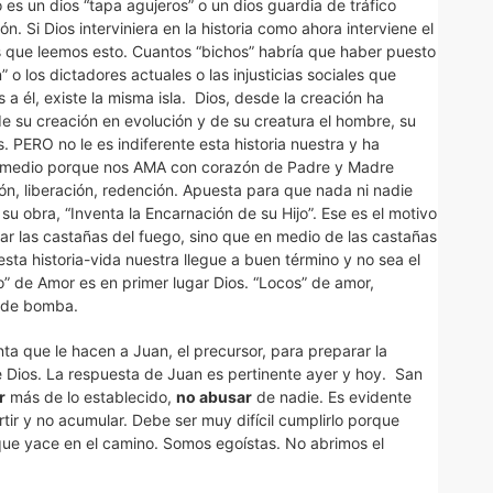
 es un dios “tapa agujeros” o un dios guardia de tráfico
ción. Si Dios interviniera en la historia como ahora interviene el
s que leemos esto. Cuantos “bichos” habría que haber puesto
 o los dictadores actuales o las injusticias sociales que
a él, existe la misma isla. Dios, desde la creación ha
e su creación en evolución y de su creatura el hombre, su
s. PERO no le es indiferente esta historia nuestra y ha
medio porque nos AMA con corazón de Padre y Madre
ón, liberación, redención. Apuesta para que nada ni nadie
su obra, “Inventa la Encarnación de su Hijo”. Ese es el motivo
car las castañas del fuego, sino que en medio de las castañas
ta historia-vida nuestra llegue a buen término y no sea el
o” de Amor es en primer lugar Dios. “Locos” de amor,
 de bomba.
que le hacen a Juan, el precursor, para preparar la
e Dios. La respuesta de Juan es pertinente ayer y hoy. San
r
más de lo establecido,
no abusar
de nadie. Es evidente
tir y no acumular. Debe ser muy difícil cumplirlo porque
ue yace en el camino. Somos egoístas. No abrimos el