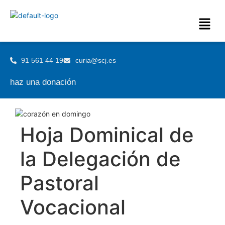
91 561 44 19
curia@scj.es
haz una donación
Hoja Dominical de
la Delegación de
Pastoral
Vocacional