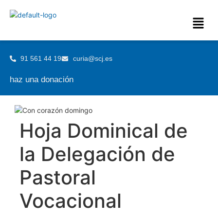
91 561 44 19
curia@scj.es
haz una donación
Hoja Dominical de
la Delegación de
Pastoral
Vocacional