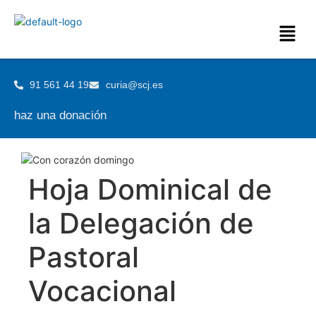
91 561 44 19
curia@scj.es
haz una donación
Hoja Dominical de
la Delegación de
Pastoral
Vocacional