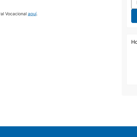
ral Vocacional
aquí
.
Ho