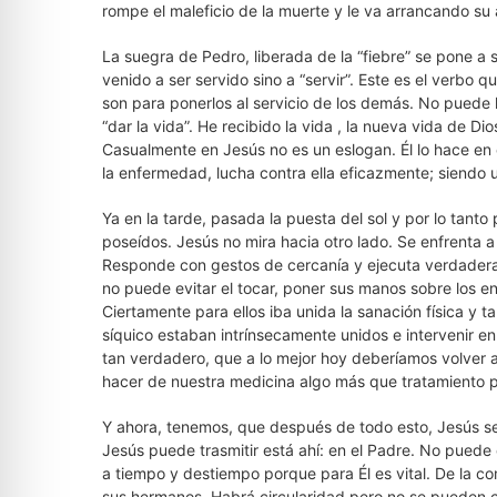
rompe el maleficio de la muerte y le va arrancando su 
La suegra de Pedro, liberada de la “fiebre” se pone a s
venido a ser servido sino a “servir”. Este es el verbo q
son para ponerlos al servicio de los demás. No puede 
“dar la vida”. He recibido la vida , la nueva vida de Di
Casualmente en Jesús no es un eslogan. Él lo hace en 
la enfermedad, lucha contra ella eficazmente; siendo un
Ya en la tarde, pasada la puesta del sol y por lo tant
poseídos. Jesús no mira hacia otro lado. Se enfrenta a 
Responde con gestos de cercanía y ejecuta verdaderas
no puede evitar el tocar, poner sus manos sobre los enf
Ciertamente para ellos iba unida la sanación física y t
síquico estaban intrínsecamente unidos e intervenir en
tan verdadero, que a lo mejor hoy deberíamos volver 
hacer de nuestra medicina algo más que tratamiento pa
Y ahora, tenemos, que después de todo esto, Jesús se r
Jesús puede trasmitir está ahí: en el Padre. No puede e
a tiempo y destiempo porque para Él es vital. De la 
sus hermanos. Habrá circularidad pero no se pueden con