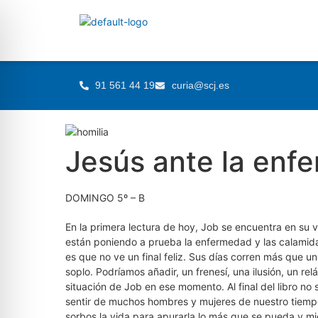
91 561 44 19
curia@scj.es
Jesús ante la enf
DOMINGO 5º – B
En la primera lectura de hoy, Job se encuentra en su vi
están poniendo a prueba la enfermedad y las calamidad
es que no ve un final feliz. Sus días corren más que 
soplo. Podríamos añadir, un frenesí, una ilusión, un r
situación de Job en ese momento. Al final del libro no 
sentir de muchos hombres y mujeres de nuestro tiempo.
sorbos la vida para apurarla lo más que se pueda y m