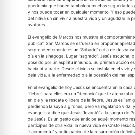
pandemia que hacen tambalear muchas seguridades y p
y nos puede tocar en cualquier momento. Y eso puede 
definitiva un sin vivir a nuestra vida y un agudizar la
avatares.
El evangelio de Marcos nos muestra el comportamiento
pública”. San Marcos se esfuerza en proponer apreta
sorprendentemente es un “Sábado” o día de descanso
día en la sinagoga. Lugar “sagrado”. Jesús escucha, 
poseído por un espíritu inmundo. Su primera acción es
hacia otra parte. Desde el inicio se instala en el vivir y
dela vida, a la enfermedad o a la posesión del mal espí
En el evangelio de hoy Jesús se encuentra en la casa
“fiebre” para ellos era un “demonio” que te atenazaba.
en pie y la rescata o libera de la fiebre. Jesús es “ami
perdiendo la suya a girones, pero va regalando vida, y
evangelista dice que Jesús “levantó” a la suegra de Pe
de Jesús. Es un gesto que anticipa aquél momento res
partícipes de otra vida, la nueva vida en Cristo resuc
“sacramento” y anticipación de la resurrección defini