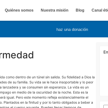
Quiénes somos
Nuestra misión
Blog
Canal ét
haz una donación
ermedad
En
da como dentro de un túnel sin salida. Su fidelidad a Dios la
es de su familia. Su vida se le hace insoportable y lo peor
una lanzadera y se consumen sin esperanza. La vida es un
elámpago en medio de la oscuridad de la noche. Esta es la
será igual. Pero este momento refleja existencialmente el
 Plantados en la finitud y por lo tanto obligados a beber a
ientras el cuerpo aguante. Pueden llegar tiempos de