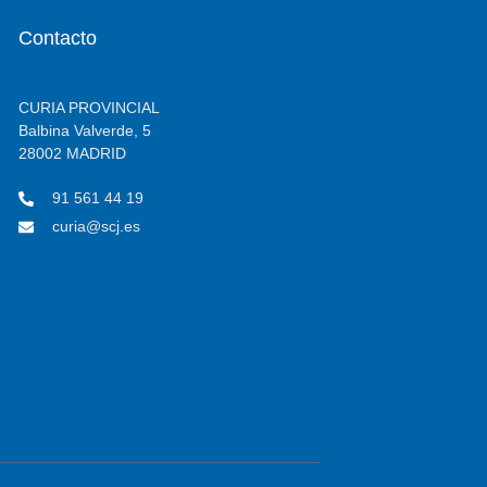
Contacto
CURIA PROVINCIAL
Balbina Valverde, 5
28002 MADRID
91 561 44 19
curia@scj.es