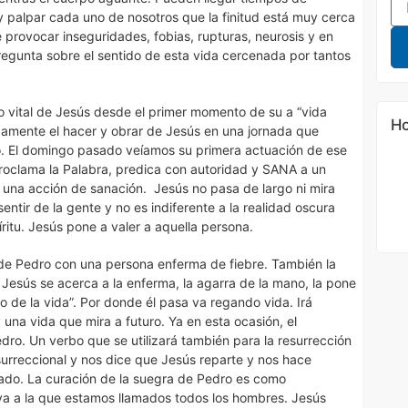
alpar cada uno de nosotros que la finitud está muy cerca
provocar inseguridades, fobias, rupturas, neurosis y en
 pregunta sobre el sentido de esta vida cercenada por tantos
 vital de Jesús desde el primer momento de su a “vida
Ho
damente el hacer y obrar de Jesús en una jornada que
. El domingo pasado veíamos su primera actuación de ese
proclama la Palabra, predica con autoridad y SANA a un
 una acción de sanación. Jesús no pasa de largo ni mira
 sentir de la gente y no es indiferente a la realidad oscura
ritu. Jesús pone a valer a aquella persona.
 de Pedro con una persona enferma de fiebre. También la
 Jesús se acerca a la enferma, la agarra de la mano, la pone
go de la vida”. Por donde él pasa va regando vida. Irá
 una vida que mira a futuro. Ya en esta ocasión, el
dro. Un verbo que se utilizará también para la resurrección
urreccional y nos dice que Jesús reparte y nos hace
itado. La curación de la suegra de Pedro es como
tiva a la que estamos llamados todos los hombres. Jesús