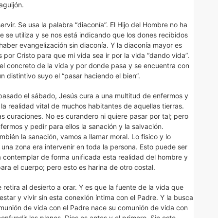
aguijón.
ervir. Se usa la palabra “diaconía”. El Hijo del Hombre no ha
ue se utiliza y se nos está indicando que los dones recibidos
haber evangelización sin diaconía. Y la diaconía mayor es
os por Cristo para que mi vida sea ir por la vida “dando vida”.
el concreto de la vida y por donde pasa y se encuentra con
 distintivo suyo el “pasar haciendo el bien”.
o pasado el sábado, Jesús cura a una multitud de enfermos y
la realidad vital de muchos habitantes de aquellas tierras.
 curaciones. No es curandero ni quiere pasar por tal; pero
ermos y pedir para ellos la sanación y la salvación.
ambién la sanación, vamos a llamar moral. Lo físico y lo
 una zona era intervenir en toda la persona. Esto puede ser
a contemplar de forma unificada esta realidad del hombre y
ra el cuerpo; pero esto es harina de otro costal.
etira al desierto a orar. Y es que la fuente de la vida que
star y vivir sin esta conexión íntima con el Padre. Y la busca
comunión de vida con el Padre nace su comunión de vida con
fundir los planos. Dios es antes y el primero. Sin este