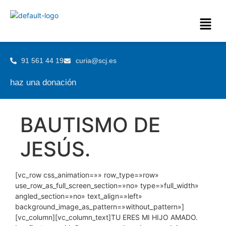
91 561 44 19
curia@scj.es
haz una donación
BAUTISMO DE
JESÚS.
[vc_row css_animation=»» row_type=»row»
use_row_as_full_screen_section=»no» type=»full_width»
angled_section=»no» text_align=»left»
background_image_as_pattern=»without_pattern»]
[vc_column][vc_column_text]TU ERES MI HIJO AMADO.