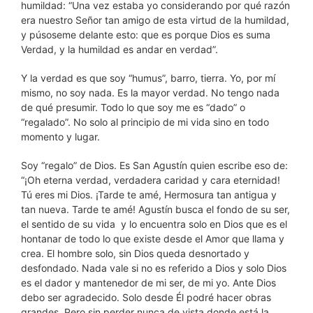
humildad: “Una vez estaba yo considerando por qué razón
era nuestro Señor tan amigo de esta virtud de la humildad,
y púsoseme delante esto: que es porque Dios es suma
Verdad, y la humildad es andar en verdad”.
Y la verdad es que soy “humus”, barro, tierra. Yo, por mí
mismo, no soy nada. Es la mayor verdad. No tengo nada
de qué presumir. Todo lo que soy me es “dado” o
“regalado”. No solo al principio de mi vida sino en todo
momento y lugar.
Soy “regalo” de Dios. Es San Agustín quien escribe eso de:
“¡Oh eterna verdad, verdadera caridad y cara eternidad!
Tú eres mi Dios. ¡Tarde te amé, Hermosura tan antigua y
tan nueva. Tarde te amé! Agustín busca el fondo de su ser,
el sentido de su vida
y lo encuentra solo en Dios que es el
hontanar de todo lo que existe desde el Amor que llama y
crea. El hombre solo, sin Dios queda desnortado y
desfondado. Nada vale si no es referido a Dios y solo Dios
es el dador y mantenedor de mi ser, de mi yo. Ante Dios
debo ser agradecido. Solo desde Él podré hacer obras
grandes. Pero sin perder nunca de vista donde está la