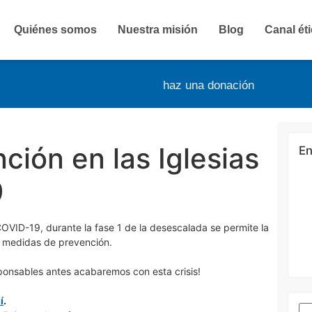
Quiénes somos
Nuestra misión
Blog
Canal ét
haz una donación
ión en las Iglesias
En
9
 COVID-19, durante la fase 1 de la desescalada se permite la
s medidas de prevención.
ponsables antes acabaremos con esta crisis!
í
.