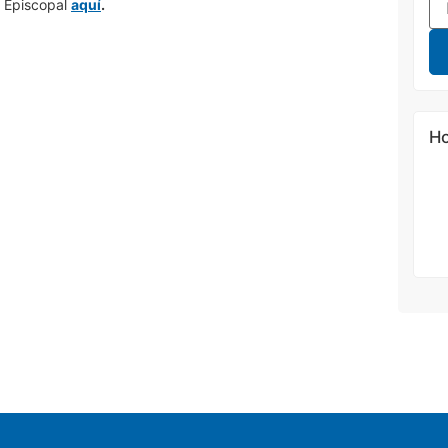
a Episcopal
aquí
.
Ho