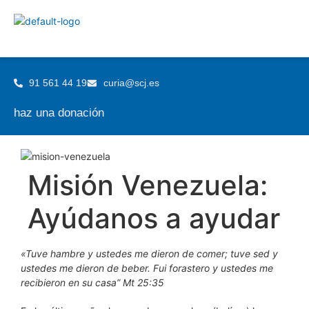
91 561 44 19
curia@scj.es
haz una donación
Misión Venezuela:
Ayúdanos a ayudar
«
T
uve hambre y ustedes me dieron de comer; tuve sed y
ustedes me dieron de beber. Fui forastero y ustedes me
recibieron en su casa
”
M
t
25:35