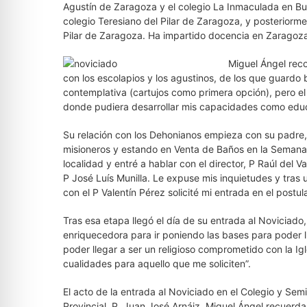
Agustín de Zaragoza y el colegio La Inmaculada en Bu
colegio Teresiano del Pilar de Zaragoza, y posteriormen
Pilar de Zaragoza. Ha impartido docencia en Zaragoza,
Miguel Ángel reco
con los escolapios y los agustinos, de los que guardo b
contemplativa (cartujos como primera opción), pero e
donde pudiera desarrollar mis capacidades como edu
Su relación con los Dehonianos empieza con su padre,
misioneros y estando en Venta de Baños en la Semana 
localidad y entré a hablar con el director, P Raúl del
P José Luís Munilla. Le expuse mis inquietudes y tras
con el P Valentín Pérez solicité mi entrada en el postul
Tras esa etapa llegó el día de su entrada al Noviciado
enriquecedora para ir poniendo las bases para poder ll
poder llegar a ser un religioso comprometido con la I
cualidades para aquello que me soliciten”.
El acto de la entrada al Noviciado en el Colegio y Sem
Provincial, P. Juan José Arnáiz. Miguel Ángel recue