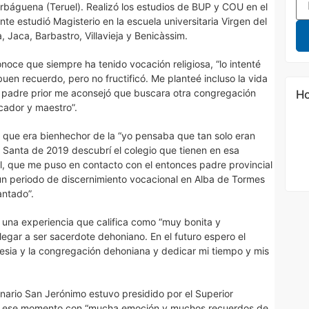
rbáguena (Teruel). Realizó los estudios de BUP y COU en el
te estudió Magisterio en la escuela universitaria Virgen del
 Jaca, Barbastro, Villavieja y Benicàssim.
noce que siempre ha tenido vocación religiosa, “lo intenté
uen recuerdo, pero no fructificó. Me planteé incluso la vida
l padre prior me aconsejó que buscara otra congregación
Ho
cador y maestro”.
 que era bienhechor de la “yo pensaba que tan solo eran
Santa de 2019 descubrí el colegio que tienen en esa
 Val, que me puso en contacto con el entonces padre provincial
 un periodo de discernimiento vocacional en Alba de Tormes
antado”.
, una experiencia que califica como “muy bonita y
egar a ser sacerdote dehoniano. En el futuro espero el
glesia y la congregación dehoniana y dedicar mi tiempo y mis
inario San Jerónimo estuvo presidido por el Superior
rda ese momento con “mucha emoción y muchos recuerdos de