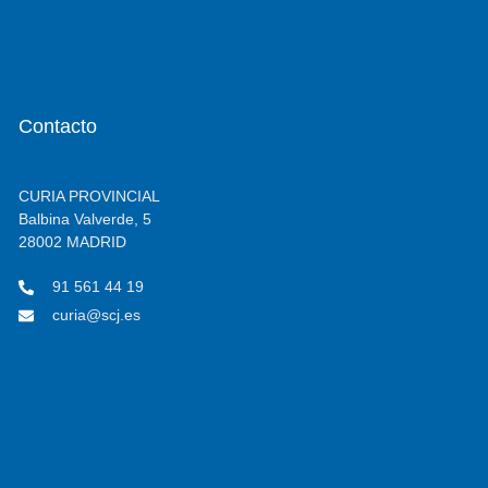
Contacto
CURIA PROVINCIAL
Balbina Valverde, 5
28002 MADRID
91 561 44 19
curia@scj.es