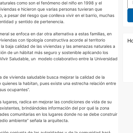
 naturales como son el fenómeno del niño en 1998 y el
iviendas e hicieron que varias personas tuvieran que
, a pesar del riesgo que conlleva vivir en el barrio, muchas
entidad y sentido de pertenencia.
ral se enfoca en dar otra alternativa a estas familias, en
iviendas con tipología constructiva acorde al territorio
Ho
la baja calidad de las viviendas y las amenazas naturales a
ión de un hábitat más seguro y sostenible aplicando los
 Vivir Saludable, un modelo colaborativo entre la Universidad
ia de vivienda saludable busca mejorar la calidad de la
e quienes la habitan, pues existe una estrecha relación entre
e sus ocupantes”.
s lugares, radica en mejorar las condiciones de vida de su
existentes, brindándoles información del por qué la zona
des comunitarias en los lugares donde no se debe construir
dio ambiente” señala la arquitecta.
ención conjunta de las autoridades y de la comunidad hará