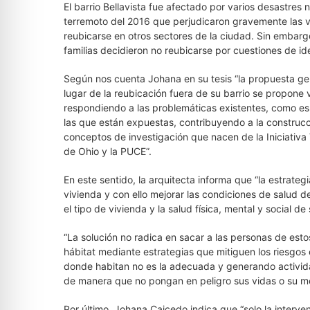
El barrio Bellavista fue afectado por varios desastres
terremoto del 2016 que perjudicaron gravemente las v
reubicarse en otros sectores de la ciudad. Sin embargo
familias decidieron no reubicarse por cuestiones de id
Según nos cuenta Johana en su tesis “la propuesta gene
lugar de la reubicación fuera de su barrio se propone v
respondiendo a las problemáticas existentes, como es 
las que están expuestas, contribuyendo a la construcc
conceptos de investigación que nacen de la Iniciativa
de Ohio y la PUCE”.
En este sentido, la arquitecta informa que “la estrateg
vivienda y con ello mejorar las condiciones de salud d
el tipo de vivienda y la salud física, mental y social d
“La solución no radica en sacar a las personas de esto
hábitat mediante estrategias que mitiguen los riesgos 
donde habitan no es la adecuada y generando activida
de manera que no pongan en peligro sus vidas o su me
Por último, Johana Caicedo indica que “solo la interv