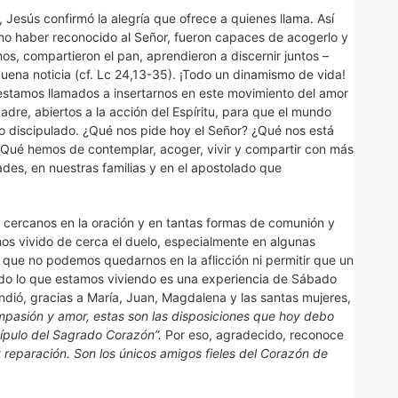
, Jesús confirmó la alegría que ofrece a quienes llama. Así
no haber reconocido al Señor, fueron capaces de acogerlo y
os, compartieron el pan, aprendieron a discernir juntos –
uena noticia (cf. Lc 24,13-35). ¡Todo un dinamismo de vida!
stamos llamados a insertarnos en este movimiento del amor
Padre, abiertos a la acción del Espíritu, para que el mundo
 discipulado. ¿Qué nos pide hoy el Señor? ¿Qué nos está
¿Qué hemos de contemplar, acoger, vivir y compartir con más
des, en nuestras familias y en el apostolado que
s cercanos en la oración y en tantas formas de comunión y
mos vivido de cerca el duelo, especialmente en algunas
que no podemos quedarnos en la aflicción ni permitir que un
Todo lo que estamos viviendo es una experiencia de Sábado
dió, gracias a María, Juan, Magdalena y las santas mujeres,
mpasión y amor, estas son las disposiciones que hoy debo
cípulo del Sagrado
Corazón”.
Por eso, agradecido, reconoce
reparación. Son los únicos amigos fieles del Corazón de