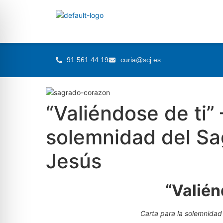
91 561 44 19
curia@scj.es
“Valiéndose de ti” 
solemnidad del S
Jesús
“Valién
Carta para la solemnida