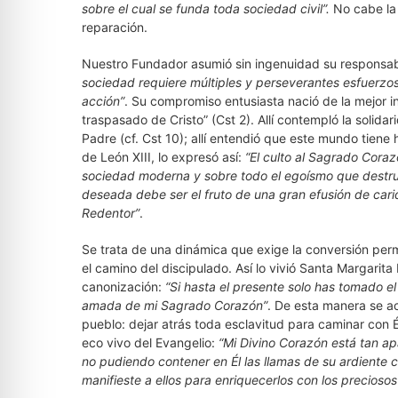
sobre el cual se funda toda sociedad civil”.
No cabe la
reparación.
Nuestro Fundador asumió sin ingenuidad su responsab
sociedad requiere múltiples y perseverantes esfuerzos.
acción”
. Su compromiso entusiasta nació de la mejor in
traspasado de Cristo” (Cst 2). Allí contempló la solid
Padre (cf. Cst 10); allí entendió que este mundo tiene
de León XIII, lo expresó así:
“El culto al Sagrado Coraz
sociedad moderna y sobre todo el egoísmo que destruye
deseada debe ser el fruto de una gran efusión de carid
Redentor”
.
Se trata de una dinámica que exige la conversión perm
el camino del discipulado. Así lo vivió Santa Margarit
canonización:
“Si hasta el presente solo has tomado e
amada de mi Sagrado Corazón”
. De esta manera se a
pueblo: dejar atrás toda esclavitud para caminar con É
eco vivo del Evangelio:
“Mi Divino Corazón está tan ap
no pudiendo contener en Él las llamas de su ardiente
manifieste a ellos para enriquecerlos con los precios