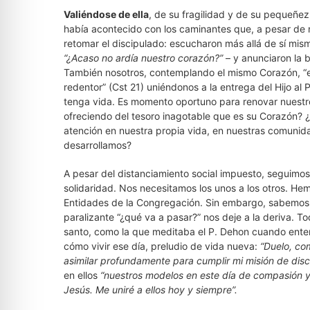
Valiéndose de ella
, de su fragilidad y de su pequeñez
había acontecido con los caminantes que, a pesar de 
retomar el discipulado: escucharon más allá de sí mism
“¿Acaso no ardía nuestro corazón?”
– y anunciaron la b
También nosotros, contemplando el mismo Corazón, “e
redentor” (Cst 21) uniéndonos a la entrega del Hijo al 
tenga vida. Es momento oportuno para renovar nuestro
ofreciendo del tesoro inagotable que es su Corazón? 
atención en nuestra propia vida, en nuestras comunida
desarrollamos?
A pesar del distanciamiento social impuesto, seguimo
solidaridad. Nos necesitamos los unos a los otros. He
Entidades de la Congregación. Sin embargo, sabemos 
paralizante “¿qué va a pasar?” nos deje a la deriva. 
santo, como la que meditaba el P. Dehon cuando enten
cómo vivir ese día, preludio de vida nueva:
“Duelo, co
asimilar profundamente para cumplir mi misión de dis
en ellos
“nuestros modelos en este día de compasión y 
Jesús. Me uniré a ellos hoy y siempre”.