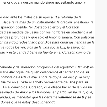
 menor duda: nuestro mundo sigue necesitando amor y
ilidad ante los males de su época:
“La reforma de la
 Hace falta más de un instrumento: la oración, el estudio, la
spiración posible: “el Costado abierto y el Corazón
aridad sin medida de Jesús con los hombres en obediencia al
 heridas profundas y que sólo el Amor lo sanará. Con palabras
ón ha sido predestinado por Dios para curar las heridas de la
 todos los vínculos de la vida social […]; la salvación
ad y esta caridad tiene su fuente en el Corazón divino del
anente y “la liberación progresiva del egoísmo” (Cst 95): es
a María Alacoque, de quien celebramos el centenario de su
l nombre de esclava mía, ahora te doy el de discípula muy
ctualizó en su vida el anhelo permanente de Dios para su
l. Es el camino del Corazón, que ofrece hacer de la vida un
asionado de Amor a los hombres, en particular hacia ti, que,
 caridad, es menester que las derrame
valiéndose de ti
y se
os dones que te estoy descubriendo”.