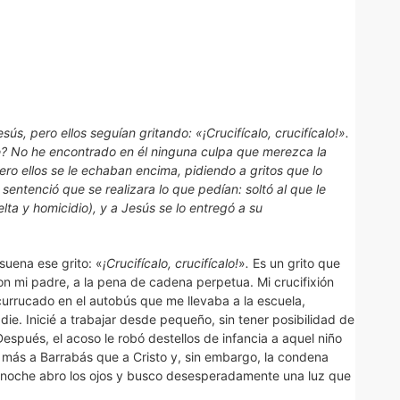
esús, pero ellos seguían gritando: «¡Crucifícalo, crucifícalo!».
te? No he encontrado en él ninguna culpa que merezca la
ero ellos se le echaban encima, pidiendo a gritos que lo
s sentenció que se realizara lo que pedían: soltó al que le
lta y homicidio), y a Jesús se lo entregó a su
suena ese grito: «
¡Crucifícalo, crucifícalo!
»
.
Es un grito que
on mi padre, a la pena de cadena perpetua. Mi crucifixión
urrucado en el autobús que me llevaba a la escuela,
ie. Inicié a trabajar desde pequeño, sin tener posibilidad de
espués, el acoso le robó destellos de infancia a aquel niño
 más a Barrabás que a Cristo y, sin embargo, la condena
e noche abro los ojos y busco desesperadamente una luz que