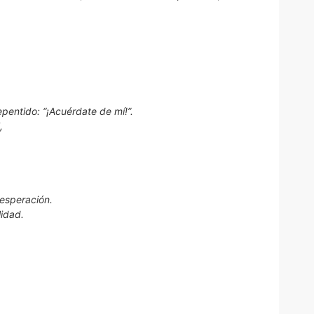
epentido: “¡Acuérdate de mí!”.
,
.
esperación.
lidad.