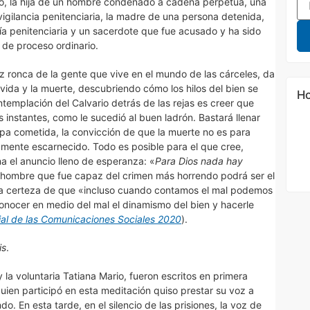
dio, la hija de un hombre condenado a cadena perpetua, una
vigilancia penitenciaria, la madre de una persona detenida,
icía penitenciaria y un sacerdote que fue acusado y ha sido
s de proceso ordinario.
z ronca de la gente que vive en el mundo de las cárceles, da
a vida y la muerte, descubriendo cómo los hilos del bien se
Ho
ntemplación del Calvario detrás de las rejas es creer que
instantes, como le sucedió al buen ladrón. Bastará llenar
lpa cometida, la convicción de que la muerte no es para
tamente escarnecido. Todo es posible para el que cree,
a el anuncio lleno de esperanza: «
Para Dios nada hay
el hombre que fue capaz del crimen más horrendo podrá ser el
 la certeza de que «incluso cuando contamos el mal podemos
onocer en medio del mal el dinamismo del bien y hacerle
al de las Comunicaciones Sociales 2020
).
is
.
 la voluntaria Tatiana Mario, fueron escritos en primera
ien participó en esta meditación quiso prestar su voz a
. En esta tarde, en el silencio de las prisiones, la voz de