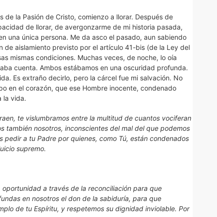
s de la Pasión de Cristo, comienzo a llorar. Después de
apacidad de llorar, de avergonzarme de mi historia pasada,
 en una única persona. Me da asco el pasado, aun sabiendo
 de aislamiento previsto por el artículo 41-bis (de la Ley del
 esas mismas condiciones. Muchas veces, de noche, lo oía
e daba cuenta. Ambos estábamos en una oscuridad profunda.
a. Es extraño decirlo, pero la cárcel fue mi salvación. No
cibo en el corazón, que ese Hombre inocente, condenado
 la vida.
traen, te vislumbramos entre la multitud de cuantos vociferan
mos también nosotros, inconscientes del mal del que podemos
s pedir a tu Padre por quienes, como Tú, están condenados
juicio supremo.
oportunidad a través de la reconciliación para que
nfundas en nosotros el don de la sabiduría, para que
o de tu Espíritu, y respetemos su dignidad inviolable. Por