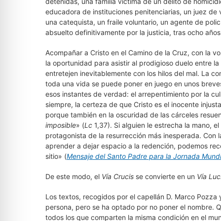
detenidas, una familia víctima de un delito de homici
educadora de instituciones penitenciarias, un juez de 
una catequista, un fraile voluntario, un agente de pol
absuelto definitivamente por la justicia, tras ocho año
Acompañar a Cristo en el Camino de la Cruz, con la vo
la oportunidad para asistir al prodigioso duelo entre l
entretejen inevitablemente con los hilos del mal. La co
toda una vida se puede poner en juego en unos breves 
esos instantes de verdad: el arrepentimiento por la cu
siempre, la certeza de que Cristo es el inocente injus
porque también en la oscuridad de las cárceles resuen
imposible
» (
Lc
1,37). Si alguien le estrecha la mano, 
protagonista de la resurrección más inesperada. Con
aprender a dejar espacio a la redención, podemos rec
sitio» (
Mensaje del Santo Padre para la Jornada Mundi
De este modo, el
Vía Crucis
se convierte en un
Vía Luc
Los textos, recogidos por el capellán D. Marco Pozza y
persona, pero se ha optado por no poner el nombre. Qu
todos los que comparten la misma condición en el mundo