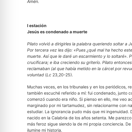
Amén.
I estación
Jesús es condenado a muerte
Pilato volvió a dirigirles la palabra queriendo soltar a J
Por tercera vez les dijo: «Pues ¿qué mal ha hecho es
muerte. Así que le daré un escarmiento y lo soltaré». P
crucificara; e iba creciendo su griterío. Pilato entonce
reclamaban (al que había metido en la cárcel por revue
voluntad
(
Lc
23,20-25).
Muchas veces, en los tribunales y en los periódicos, re
también escuché referido a mí: fui condenado, junto c
comenzó cuando era niño. Si pienso en ello, me veo ac
marginado por mi tartamudez, sin relacionarme con nad
estudiar. La ignorancia pudo más que mi ingenuidad. D
nacido en la Calabria de los años setenta. Me parezco
más feroz sigue siendo la de mi propia conciencia. D
ilumine mi historia.