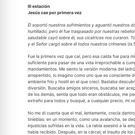
III estación
Jesús cae por primera vez
Él soportó nuestros sufrimientos y aguantó nuestros do
humillado; pero él fue traspasado por nuestras rebelio
saludable cayó sobre él, sus cicatrices nos curaron.
y el Señor cargó sobre él todos nuestros crímenes
(
Is
5
Fue la primera vez que caí, pero esa caída fue para mí 
suficiente para pasar de una vida irreprochable a cump
mandamientos. Me siento la versión moderna del ladrón
arrepentido, lo imagino como uno que es consciente de
ambiente frío y hostil en el que crecí. Bastaba descubr
diversión. Buscaba amigos sinceros, buscaba ser acepta
de los demás, sentía que todo eran obstáculos, me pedí
extraño para todos y busqué, a cualquier precio, mi 
No me di cuenta que el mal, lentamente, crecía dentro
tinieblas: en un momento, como una avalancha, se de
injusticias sufridas en la vida. La rabia asesinó a la
había recibido. Después, en la cárcel, el insulto de l