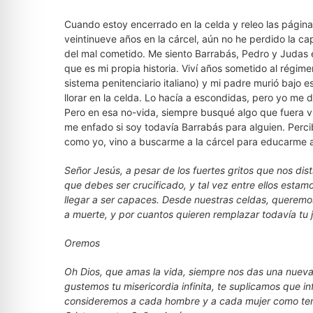
Cuando estoy encerrado en la celda y releo las página
veintinueve años en la cárcel, aún no he perdido la c
del mal cometido. Me siento Barrabás, Pedro y Judas
que es mi propia historia. Viví años sometido al régimen
sistema penitenciario italiano) y mi padre murió bajo
llorar en la celda. Lo hacía a escondidas, pero yo m
Pero en esa no-vida, siempre busqué algo que fuera vid
me enfado si soy todavía Barrabás para alguien. Per
como yo, vino a buscarme a la cárcel para educarme a
Señor Jesús, a pesar de los fuertes gritos que nos dis
que debes ser crucificado, y tal vez entre ellos esta
llegar a ser capaces. Desde nuestras celdas, queremo
a muerte, y por cuantos quieren remplazar todavía tu 
Oremos
Oh Dios, que amas la vida, siempre nos das una nueva 
gustemos tu misericordia infinita, te suplicamos que i
consideremos a cada hombre y a cada mujer como templ