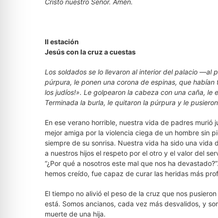
Cristo nuestro Señor. Amén.
II estación
Jesús con la cruz a cuestas
Los soldados se lo llevaron al interior del palacio —a
púrpura, le ponen una corona de espinas, que habían t
los judíos!». Le golpearon la cabeza con una caña, le e
Terminada la burla, le quitaron la púrpura y le pusiero
En ese verano horrible, nuestra vida de padres murió j
mejor amiga por la violencia ciega de un hombre sin pi
siempre de su sonrisa. Nuestra vida ha sido una vida d
a nuestros hijos el respeto por el otro y el valor del
“¿Por qué a nosotros este mal que nos ha devastado?”
hemos creído, fue capaz de curar las heridas más prof
El tiempo no alivió el peso de la cruz que nos pusiero
está. Somos ancianos, cada vez más desvalidos, y somo
muerte de una hija.