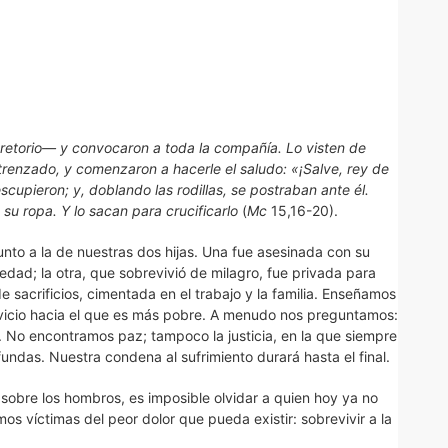
l pretorio— y convocaron a toda la compañía. Lo visten de
renzado, y comenzaron a hacerle el saludo: «¡Salve, rey de
scupieron; y, doblando las rodillas, se postraban ante él.
n su ropa. Y lo sacan para crucificarlo
(
Mc
15,16-20).
unto a la de nuestras dos hijas. Una fue asesinada con su
edad; la otra, que sobrevivió de milagro, fue privada para
e sacrificios, cimentada en el trabajo y la familia. Enseñamos
 servicio hacia el que es más pobre. A menudo nos preguntamos:
. No encontramos paz; tampoco la justicia, en la que siempre
undas. Nuestra condena al sufrimiento durará hasta el final.
n sobre los hombros, es imposible olvidar a quien hoy ya no
s víctimas del peor dolor que pueda existir: sobrevivir a la