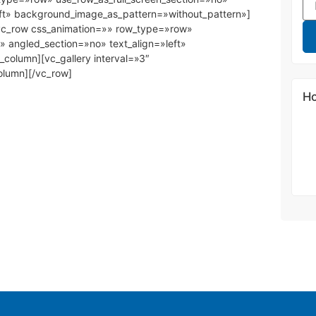
eft» background_image_as_pattern=»without_pattern»]
vc_row css_animation=»» row_type=»row»
» angled_section=»no» text_align=»left»
column][vc_gallery interval=»3″
lumn][/vc_row]
Ho