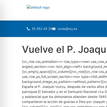
91 561 44 19
curia@scj.es
Vuelve el P. Joaqu
[vc_row css_animation=»» row_type=»row» use_row_as
angled_section=»no» text_align=»left» background_i
[vc_empty_space][/vc_column][/vc_row][vc_row css_
use_row_as_full_screen_section=»no» type=»full_width
background_image_as_pattern=»without_pattern»][vc
España el P. Joaquín Izurzu, después de varios años 
parroquia El Salvador y en el Santuario Nacional «La 
y asistencial que los dehonianos atienden desde 1940
compartieron la acción de gracias a Dios por Joaquín
[/vc_column][/vc_row][vc_row css_animation=»» row_