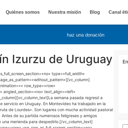
Quiénes somos
Nuestra misión
Blog
Canal ét
haz una donación
ín Izurzu de Uruguay
En
_full_screen_section=»no» type=»full_width»
mage_as_pattern=»without_pattern»][vc_column]
animation=»» row_type=»row»
» angled_section=»no» text_align=»left»
_column][vc_column_text]La semana pasada regresó a
de servicio en Uruguay. En Montevideo ha trabajado en la
Gruta de Lourdes». Son lugares con mucha actividad pastoral
. Antes de su partida numerosos feligreses y amigos
 y una merienda para despedirlo.[/vc_column_text]
type=»row» use_row_as_full_screen_section=»no»