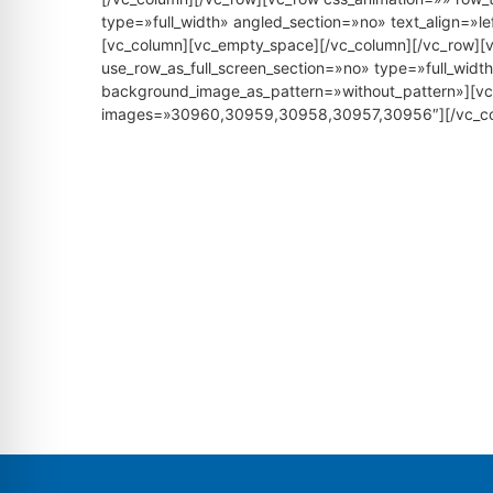
type=»full_width» angled_section=»no» text_align=»l
[vc_column][vc_empty_space][/vc_column][/vc_row][
use_row_as_full_screen_section=»no» type=»full_width
background_image_as_pattern=»without_pattern»][vc_
images=»30960,30959,30958,30957,30956″][/vc_co