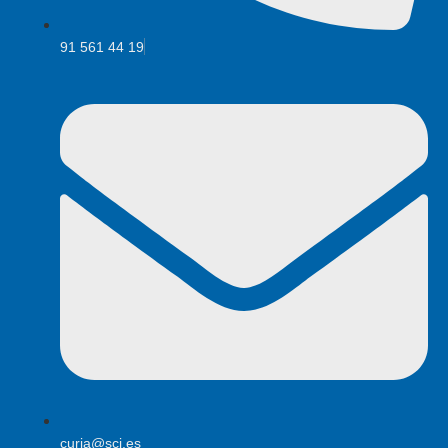
91 561 44 19
curia@scj.es