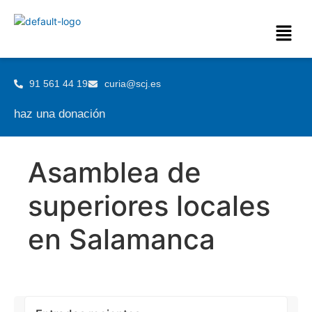
91 561 44 19
curia@scj.es
haz una donación
Asamblea de
superiores locales
en Salamanca