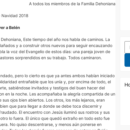
A todos los miembros de la Familia Dehoniana
e Navidad 2018
ver a Belén
 Dehoniana, Este tiempo del año nos habla de caminos. La
 dañados y a construir otros nuevos para seguir encauzando
la la voz del Evangelio de estos días: una pareja joven de
pastores sorprendidos en su trabajo. Todos caminaron.
ndado, pero lo cierto es que ya antes ambos habían iniciado
idaridad entrañable que los unía y, por encima de todo, el
Ho
rte, sabiéndose invitados y testigos del buen hacer del
on en la noche. Les acompañaba la alegría compartida de un
us ojos bien abiertos. Los otros, los más lejanos, eran
 bien que para llegar a donde se debe toca discernir y
raudado. El encuentro con Jesús iluminó sus rostros y sus
 otro lo fuera. El único que quedó extraño en todo esto fue
fuera. No quiso descentrarse, y menos aún ponerse en