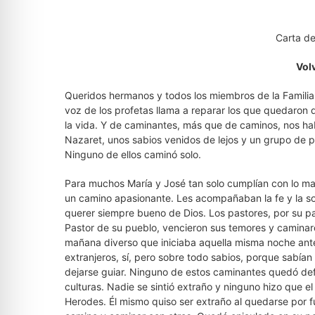
Carta d
Vol
Queridos hermanos y todos los miembros de la Familia
voz de los profetas llama a reparar los que quedaron
la vida. Y de caminantes, más que de caminos, nos hab
Nazaret, unos sabios venidos de lejos y un grupo de 
Ninguno de ellos caminó solo.
Para muchos María y José tan solo cumplían con lo ma
un camino apasionante. Les acompañaban la fe y la sol
querer siempre bueno de Dios. Los pastores, por su pa
Pastor de su pueblo, vencieron sus temores y caminar
mañana diverso que iniciaba aquella misma noche ante s
extranjeros, sí, pero sobre todo sabios, porque sabían
dejarse guiar. Ninguno de estos caminantes quedó def
culturas. Nadie se sintió extraño y ninguno hizo que el
Herodes. Él mismo quiso ser extraño al quedarse por 