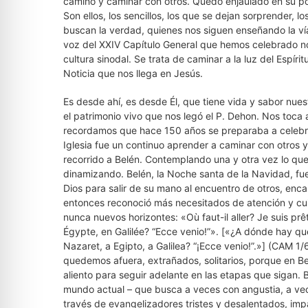
camino y caminar con otros. Quedó enjaulado en su po
Son ellos, los sencillos, los que se dejan sorprender, l
buscan la verdad, quienes nos siguen enseñando la vía
voz del XXIV Capítulo General que hemos celebrado nos
cultura sinodal. Se trata de caminar a la luz del Espír
Noticia que nos llega en Jesús.
Es desde ahí, es desde Él, que tiene vida y sabor nue
el patrimonio vivo que nos legó el P. Dehon. Nos toca 
recordamos que hace 150 años se preparaba a celebra
Iglesia fue un continuo aprender a caminar con otros y 
recorrido a Belén. Contemplando una y otra vez lo que 
dinamizando. Belén, la Noche santa de la Navidad, fue p
Dios para salir de su mano al encuentro de otros, en
entonces reconoció más necesitados de atención y cuid
nunca nuevos horizontes: «Où faut-il aller? Je suis prêt
Égypte, en Galilée? “Ecce venio!”». [«¿A dónde hay que
Nazaret, a Egipto, a Galilea? “¡Ecce venio!”.»] (CAM 1/
quedemos afuera, extrañados, solitarios, porque en Be
aliento para seguir adelante en las etapas que sigan. 
mundo actual – que busca a veces con angustia, a vec
través de evangelizadores tristes y desalentados, impa