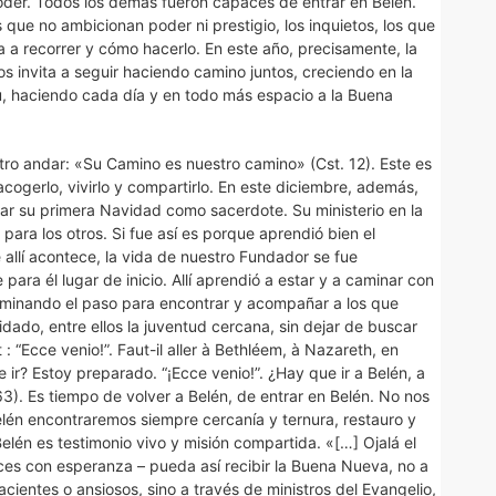
der. Todos los demás fueron capaces de entrar en Belén.
os que no ambicionan poder ni prestigio, los inquietos, los que
 a recorrer y cómo hacerlo. En este año, precisamente, la
 invita a seguir haciendo camino juntos, creciendo en la
itu, haciendo cada día y en todo más espacio a la Buena
stro andar: «Su Camino es nuestro camino» (Cst. 12). Este es
acogerlo, vivirlo y compartirlo. En este diciembre, además,
r su primera Navidad como sacerdote. Su ministerio en la
para los otros. Si fue así es porque aprendió bien el
allí acontece, la vida de nuestro Fundador se fue
ara él lugar de inicio. Allí aprendió a estar y a caminar con
caminando el paso para encontrar y acompañar a los que
ado, entre ellos la juventud cercana, sin dejar de buscar
 : “Ecce venio!”. Faut-il aller à Bethléem, à Nazareth, en
 ir? Estoy preparado. “¡Ecce venio!”. ¿Hay que ir a Belén, a
63). Es tiempo de volver a Belén, de entrar en Belén. No nos
lén encontraremos siempre cercanía y ternura, restauro y
Belén es testimonio vivo y misión compartida. «[…] Ojalá el
es con esperanza – pueda así recibir la Buena Nueva, no a
cientes o ansiosos, sino a través de ministros del Evangelio,