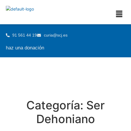
91 561 44 19
curia@scj.es
haz una donación
Categoría:
Ser
Dehoniano