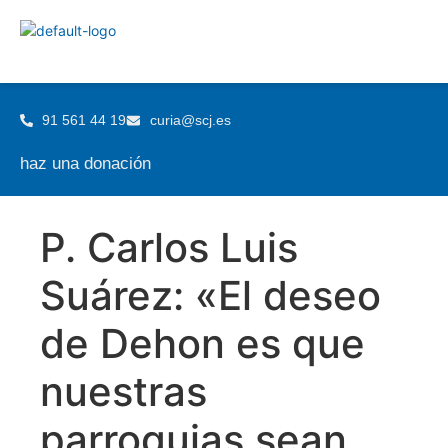
91 561 44 19
curia@scj.es
haz una donación
P. Carlos Luis
Suárez: «El deseo
de Dehon es que
nuestras
parroquias sean