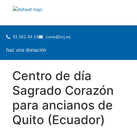
91 561 44 19
curia@scj.es
haz una donación
Centro de día
Sagrado Corazón
para ancianos de
Quito (Ecuador)