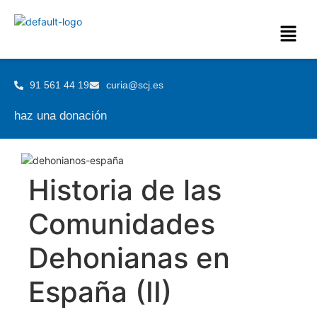
91 561 44 19
curia@scj.es
haz una donación
Historia de las
Comunidades
Dehonianas en
España (II)