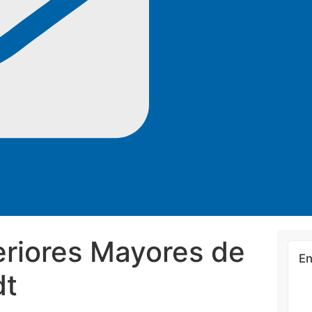
riores Mayores de
En
dt