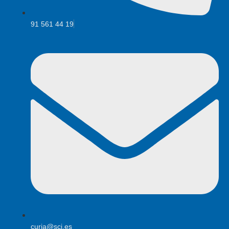
91 561 44 19
curia@scj.es