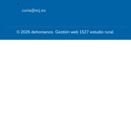
curia@scj.es
© 2026 dehonianos. Gestión web 1527 estudio rural.