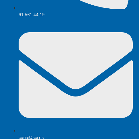
91 561 44 19
curia@scj.es