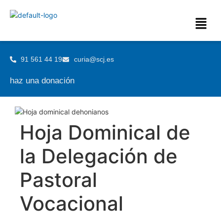
91 561 44 19
curia@scj.es
haz una donación
Hoja Dominical de
la Delegación de
Pastoral
Vocacional