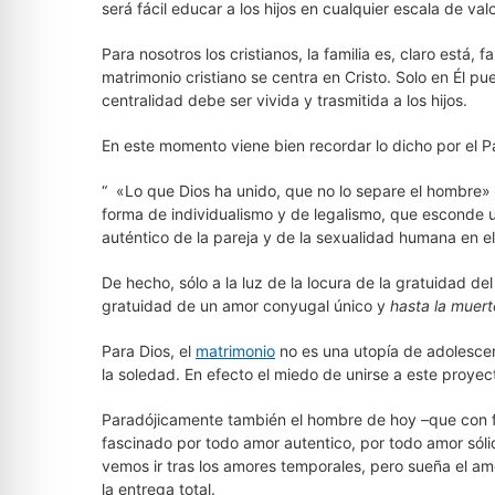
será fácil educar a los hijos en cualquier escala de val
Para nosotros los cristianos, la familia es, claro está, f
matrimonio cristiano se centra en Cristo. Solo en Él pu
centralidad debe ser vivida y trasmitida a los hijos.
En este momento viene bien recordar lo dicho por el Pa
“ «Lo que Dios ha unido, que no lo separe el hombre» 
forma de individualismo y de legalismo, que esconde 
auténtico de la pareja y de la sexualidad humana en el
De hecho, sólo a la luz de la locura de la gratuidad d
gratuidad de un amor conyugal único y
hasta la muert
Para Dios, el
matrimonio
no es una utopía de adolescent
la soledad. En efecto el miedo de unirse a este proye
Paradójicamente también el hombre de hoy –que con fr
fascinado por todo amor autentico, por todo amor sóli
vemos ir tras los amores temporales, pero sueña el amo
la entrega total.