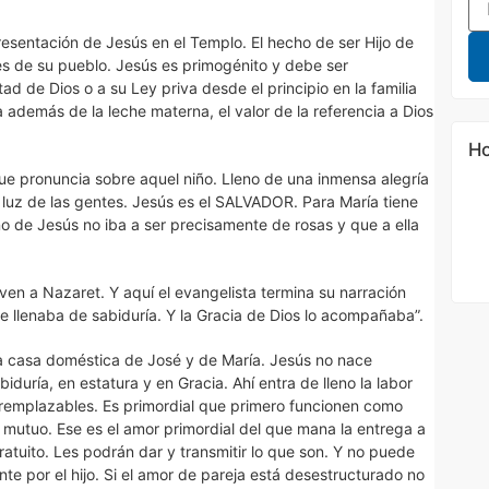
resentación de Jesús en el Templo. El hecho de ser Hijo de
les de su pueblo. Jesús es primogénito y debe ser
ad de Dios o a su Ley priva desde el principio en la familia
 además de la leche materna, el valor de la referencia a Dios
Ho
ue pronuncia sobre aquel niño. Lleno de una inmensa alegría
 luz de las gentes. Jesús es el SALVADOR. Para María tiene
o de Jesús no iba a ser precisamente de rosas y que a ella
ven a Nazaret. Y aquí el evangelista termina su narración
se llenaba de sabiduría. Y la Gracia de Dios lo acompañaba”.
 la casa doméstica de José y de María. Jesús no nace
duría, en estatura y en Gracia. Ahí entra de lleno la labor
irremplazables. Es primordial que primero funcionen como
utuo. Ese es el amor primordial del que mana la entrega a
ratuito. Les podrán dar y transmitir lo que son. Y no puede
e por el hijo. Si el amor de pareja está desestructurado no