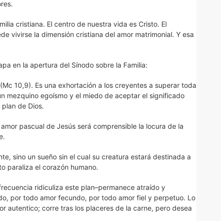
ores.
amilia cristiana. El centro de nuestra vida es Cristo. El
ede vivirse la dimensión cristiana del amor matrimonial. Y esa
pa en la apertura del Sínodo sobre la Familia:
(Mc 10,9). Es una exhortación a los creyentes a superar toda
un mezquino egoísmo y el miedo de aceptar el significado
 plan de Dios.
el amor pascual de Jesús será comprensible la locura de la
e
.
e, sino un sueño sin el cual su creatura estará destinada a
cto paraliza el corazón humano.
ecuencia ridiculiza este plan–permanece atraído y
do, por todo amor fecundo, por todo amor fiel y perpetuo. Lo
r autentico; corre tras los placeres de la carne, pero desea