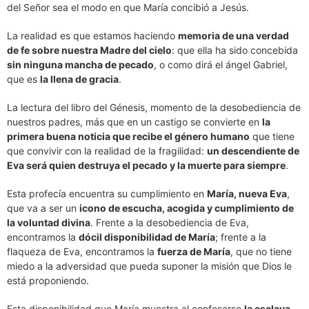
del Señor sea el modo en que María concibió a Jesús.
La realidad es que estamos haciendo
memoria de una verdad
de fe sobre nuestra Madre del cielo
: que ella ha sido concebida
sin ninguna mancha de pecado
, o como dirá el ángel Gabriel,
que es
la llena de gracia
.
La lectura del libro del Génesis, momento de la desobediencia de
nuestros padres, más que en un castigo se convierte en
la
primera buena noticia que recibe el género humano
que tiene
que convivir con la realidad de la fragilidad:
un descendiente de
Eva será quien destruya el pecado y la muerte para siempre
.
Esta profecía encuentra su cumplimiento en
María, nueva Eva
,
que va a ser un
icono de escucha, acogida y cumplimiento de
la voluntad divina
. Frente a la desobediencia de Eva,
encontramos la
dócil disponibilidad de María
; frente a la
flaqueza de Eva, encontramos la
fuerza de María
, que no tiene
miedo a la adversidad que pueda suponer la misión que Dios le
está proponiendo.
Esta disponibilidad que María muestra al confesarse
la esclava