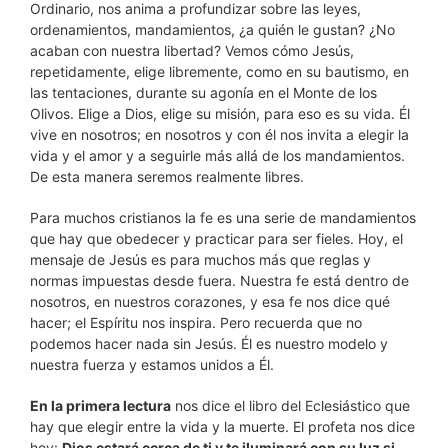
Ordinario, nos anima a profundizar sobre las leyes,
ordenamientos, mandamientos, ¿a quién le gustan? ¿No
acaban con nuestra libertad? Vemos cómo Jesús,
repetidamente, elige libremente, como en su bautismo, en
las tentaciones, durante su agonía en el Monte de los
Olivos. Elige a Dios, elige su misión, para eso es su vida. Él
vive en nosotros; en nosotros y con él nos invita a elegir la
vida y el amor y a seguirle más allá de los mandamientos.
De esta manera seremos realmente libres.
Para muchos cristianos la fe es una serie de mandamientos
que hay que obedecer y practicar para ser fieles. Hoy, el
mensaje de Jesús es para muchos más que reglas y
normas impuestas desde fuera. Nuestra fe está dentro de
nosotros, en nuestros corazones, y esa fe nos dice qué
hacer; el Espíritu nos inspira. Pero recuerda que no
podemos hacer nada sin Jesús. Él es nuestro modelo y
nuestra fuerza y estamos unidos a Él.
En la primera lectura
nos dice el libro del Eclesiástico que
hay que elegir entre la vida y la muerte. El profeta nos dice
hoy:
Dios estará cerca de ti y te iluminará con su luz si