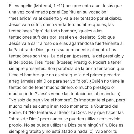
El evangelio (Mateo 4, 1 -11) nos presenta a un Jesús que
una vez confirmado por el Espíritu en su vocación
“mesiánica” va al desierto y va a ser tentado por el diablo.
Jesús va a sufrir, como verdadero hombre que es, las
tentaciones “tipo” de todo hombre, iguales a las
tentaciones sufridas por Israel en el desierto. Solo que
Jesús va a salir airoso de ellas agarrándose fuertemente a
la Palabra de Dios que es su permanente alimento. Las
tentaciones son tres: La del pan (poseer), la del prestigio y
la del poder. Tres “pes” (Poseer, Prestigio, Poder) a tener
siempre presentes. Son parábola de la única tentación que
tiene el hombre que no es otra que la del primer pecado:
arreglármelas sin Dios para ser yo “dios”. ¿Quién no tiene la
tentación de tener mucho dinero, o mucho prestigio o
mucho poder? Jesús vence las tentaciones afirmando: a)
“No solo de pan vive el hombre”. Es importante el pan, pero
mucho más es cumplir en todo momento la Voluntad del
Padre. b) “No tentarás al Señor tu Dios”. Hay que hacer las
“obras de Dios” pero nunca se pueden utilizar en servicio
propio. No se puede utilizar a Dios para ningún fin. Dios es
siempre gratuito y no está atado a nada. c) “Al Señor tu