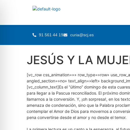
91 561 44 19
curia@scj.es
JESÚS Y LA MUJE
[vc_row css_animation=»» row_type=»row» use_row_as
angled_section=»no» text_align=»left» background_i
[vc_column_text]Es el “último” domingo de esta cuare
para llegar a la Pascua reconciliados. El próximo domi
llamarnos a la conversión. Y, ¡oh sorpresa!, en los te
amenaza de condenación, sino que la Palabra proclama 
contemplar el Amor de Dios para movernos a conversi
pena convertirse desde el amor y no desde el temor.
La primera lectura es un canto a la esperanza, al futuro