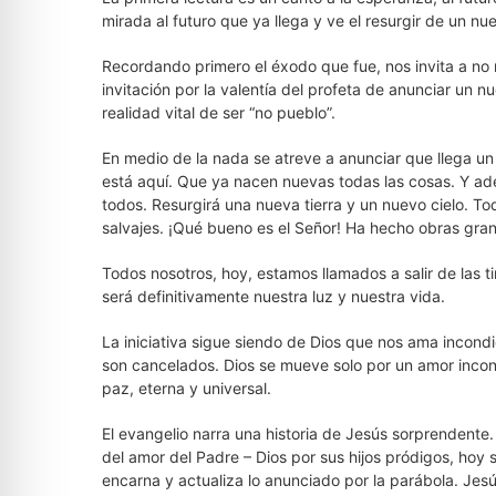
mirada al futuro que ya llega y ve el resurgir de un n
Recordando primero el éxodo que fue, nos invita a no m
invitación por la valentía del profeta de anunciar un
realidad vital de ser “no pueblo”.
En medio de la nada se atreve a anunciar que llega 
está aquí. Que ya nacen nuevas todas las cosas. Y ade
todos. Resurgirá una nueva tierra y un nuevo cielo. To
salvajes. ¡Qué bueno es el Señor! Ha hecho obras gra
Todos nosotros, hoy, estamos llamados a salir de las ti
será definitivamente nuestra luz y nuestra vida.
La iniciativa sigue siendo de Dios que nos ama incon
son cancelados. Dios se mueve solo por un amor incond
paz, eterna y universal.
El evangelio narra una historia de Jesús sorprendent
del amor del Padre – Dios por sus hijos pródigos, hoy 
encarna y actualiza lo anunciado por la parábola. Jes