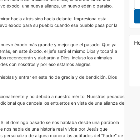
uevo éxodo, una nueva alianza, un nuevo edén o paraíso.
irar hacia atrás sino hacia delante. Impresiona esta
 nuevo éxodo para su pueblo cuando ese pueblo pasa por la
Ho
un nuevo éxodo más grande y mejor que el pasado. Que ya
más, en este éxodo, el jefe será el mismo Dios y tocará a
dos reconocerán y alabarán a Dios, incluso los animales
ndes con nosotros y por eso estamos alegres.
nieblas y entrar en este río de gracia y de bendición. Dios
dicionalmente y no debido a nuestro mérito. Nuestros pecados
icional que cancela los entuertos en vista de una alianza de
e. Si el domingo pasado se nos hablaba desde una parábola
se nos habla de una historia real vivida por Jesús que
ús personaliza de alguna manera las actitudes del “Padre” de