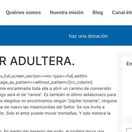
Quiénes somos
Nuestra misión
Blog
Canal ét
haz una donación
R ADULTERA.
En
_full_screen_section=»no» type=»full_width»
mage_as_pattern=»without_pattern»][vc_column]
sma encaminada toda ella a abrir un camino de conversión
ngo será el de “ramos”. Es también el último aldabonazo para
xtos elegidos no encontramos ningún “Júpiter tonante”, ninguna
de nuevo las misericordias del Señor. Se nos invita a
ón. Solo el amor puede mover montañas. Y solo merece la
. En medio del desierto del exilio, el profeta lanza una