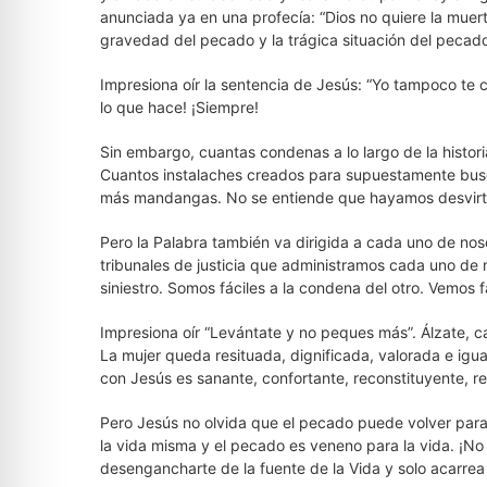
anunciada ya en una profecía: “Dios no quiere la muerte
gravedad del pecado y la trágica situación del pecador
Impresiona oír la sentencia de Jesús: “Yo tampoco te 
lo que hace! ¡Siempre!
Sin embargo, cuantas condenas a lo largo de la histor
Cuantos instalaches creados para supuestamente busca
más mandangas. No se entiende que hayamos desvirtu
Pero la Palabra también va dirigida a cada uno de no
tribunales de justicia que administramos cada uno de 
siniestro. Somos fáciles a la condena del otro. Vemos fá
Impresiona oír “Levántate y no peques más”. Álzate, c
La mujer queda resituada, dignificada, valorada e igua
con Jesús es sanante, confortante, reconstituyente, re
Pero Jesús no olvida que el pecado puede volver para 
la vida misma y el pecado es veneno para la vida. ¡N
desengancharte de la fuente de la Vida y solo acarrea 