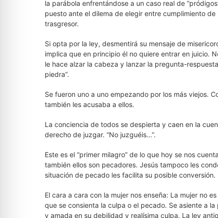
la parábola enfrentándose a un caso real de “pródigos”
puesto ante el dilema de elegir entre cumplimiento de l
trasgresor.
Si opta por la ley, desmentirá su mensaje de misericord
implica que en principio él no quiere entrar en juicio. 
le hace alzar la cabeza y lanzar la pregunta-respuesta
piedra”.
Se fueron uno a uno empezando por los más viejos. Co
también les acusaba a ellos.
La conciencia de todos se despierta y caen en la cuen
derecho de juzgar. “No juzguéis…”.
Este es el “primer milagro” de lo que hoy se nos cue
también ellos son pecadores. Jesús tampoco les conde
situación de pecado les facilita su posible conversión.
El cara a cara con la mujer nos enseña: La mujer no es
que se consienta la culpa o el pecado. Se asiente a l
y amada en su debilidad y realísima culpa. La ley ant