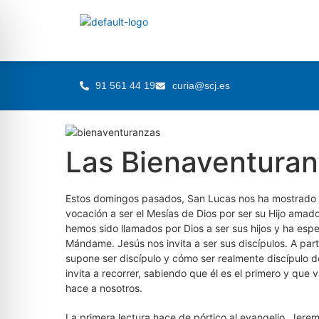
91 561 44 19
curia@scj.es
Las Bienaventura
Estos domingos pasados, San Lucas nos ha mostrado a
vocación a ser el Mesías de Dios por ser su Hijo amad
hemos sido llamados por Dios a ser sus hijos y ha esp
Mándame. Jesús nos invita a ser sus discípulos. A part
supone ser discípulo y cómo ser realmente discípulo de
invita a recorrer, sabiendo que él es el primero y qu
hace a nosotros.
La primera lectura hace de pórtico al evangelio. Jerem