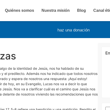
Quiénes somos
Nuestra misión
Blog
Canal ét
haz una donación
nzas
En
lgo de la identidad de Jesús, nos ha hablado de su
o y el predilecto. Además nos ha indicado que todos nosotros
erado y espera de nosotros una respuesta: ¡Aquí estoy!
ir de hoy, en su Evangelio, Lucas nos va a decir lo que
 Jesús. Nos va a clarificar cuál es el camino que Jesús nos
e va delante de nosotros viviendo las recomendaciones que nos
ías 17, 5-8 refiere una bendición y una maldición. Bendito el