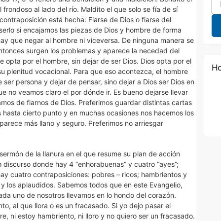
rondoso al lado del río. Maldito el que solo se fía de sí
ontraposición está hecha: Fiarse de Dios o fiarse del
erlo si encajamos las piezas de Dios y hombre de forma
 hay que negar al hombre ni viceversa. De ninguna manera se
entonces surgen los problemas y aparece la necedad del
pta por el hombre, sin dejar de ser Dios. Dios opta por el
Ho
su plenitud vocacional. Para que eso acontezca, el hombre
 ser persona y dejar de pensar, sino dejar a Dios ser Dios en
ue no veamos claro el por dónde ir. Es bueno dejarse llevar
os de fiarnos de Dios. Preferimos guardar distintas cartas
s hasta cierto punto y en muchas ocasiones nos hacemos los
arece más llano y seguro. Preferimos no arriesgar
sermón de la llanura en el que resume su plan de acción
o discurso donde hay 4 “enhorabuenas” y cuatro “ayes”;
hay cuatro contraposiciones: pobres – ricos; hambrientos y
os y los aplaudidos. Sabemos todos que en este Evangelio,
cada uno de nosotros llevamos en lo hondo del corazón.
to, al que llora o es un fracasado. Si yo dejo pasar el
, ni estoy hambriento, ni lloro y no quiero ser un fracasado.