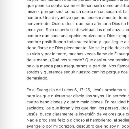
que pone su confianza en el Señor; será como un árbol f
mismo, porque será como un cardo en un secarral. La c
hombre. Una disyuntiva que no necesariamente debe s
conveniente. Quiero decir que para afirmar a Dios no
excluyen. Solo cuando se desvirtúan las confianzas, 
hombre que hace una opción equivocada. Dios siempre o
hombre posibilitando toda su realidad y que llegue a 
debe fiarse de Dios plenamente. No se le pide dejar de
su vida y por lo tanto, muchas veces fiarse de Él aunq
de la mano. ¿Qué nos sucede? Que casi nunca terminam
bajo la manga para asegurarnos la partida. Nos fiamo
sordos y queremos seguir nuestro camino porque nos p
demasiado.
En el Evangelio de Lucas 6, 17-26, Jesús proclama su 
para los que quieran ser discípulos suyos. Un sermón 
cuatro bendiciones y cuatro maldiciones. En realidad 
saciados; los que lloran y los que ríen; los perseguid
Jesús, busca claramente la inversión de valores que 
Nadie proclama feliz o dichoso al hambriento, al sedien
evangelio por mi corazón, descubro que no soy ni pobre